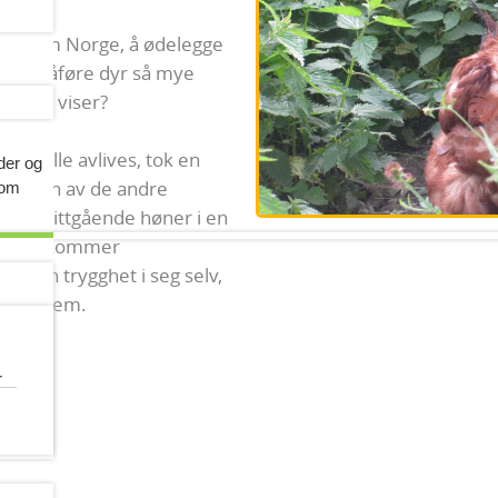
land som Norge, å ødelegge
llate å påføre dyr så mye
bildet viser?
 skulle avlives, tok en
ider og
og noen av de andre
 om
som frittgående høner i en
ret som kommer
opp en trygghet i seg selv,
ut på dem.
r