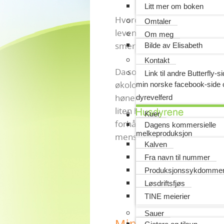
Litt mer om boken
Hvordan er det mulig, i et 
Omtaler
levende liv på dette vis - ti
Om meg
smerte og lidelse som dette 
Bilde av Elisabeth
Kontakt
Da sommerferien kom og hun
Link til andre Butterfly-s
økologisk gård imot henne 
min norske facebook-side
hønene. Dyrene lever i dag 
dyrevelferd
liten hønseflokk, og vil i å
Kuer
forhåpentligvis sakte bygge 
Dagens kommersielle
melkeproduksjon
mens fjærene igjen vokser 
Kalven
Fra navn til nummer
Produksjonssykdomme
Løsdriftsfjøs
TINE meierier
Sauer