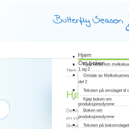
Kjøp heftet om melkeku
1 og 2
Hjem
/
Husdyrene
/
Høner
/
Høn
Omtale av Melkekuenes l
del 2
Teksten på omslaget til d
Høner i bur
Kjøp boken om
produksjonsdyrene
Denne høna ble i året som gi
Boken om
produksjonsdyrene
en videregående skole, h
likesinnede stod i bur.
Teksten på bokomslaget