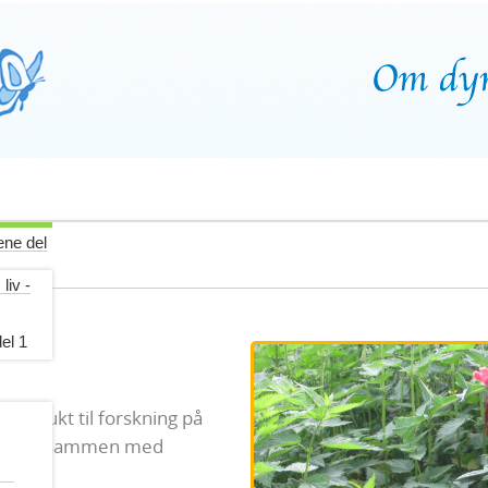
ene del
er i bur
iv -
el 1
kk brukt til forskning på
vor hun sammen med